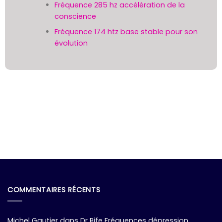
Fréquence 285 hz accélération de la
conscience
Fréquence 174 htz base stable pour son
évolution
COMMENTAIRES RÉCENTS
Michel Gautier
dans
Dr Rife Fréquences dépression