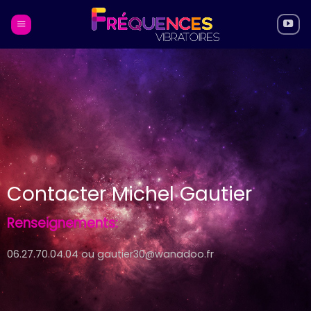
Skip
to
content
Contacter Michel Gautier
Renseignements:
06.27.70.04.04 ou gautier30@wanadoo.fr