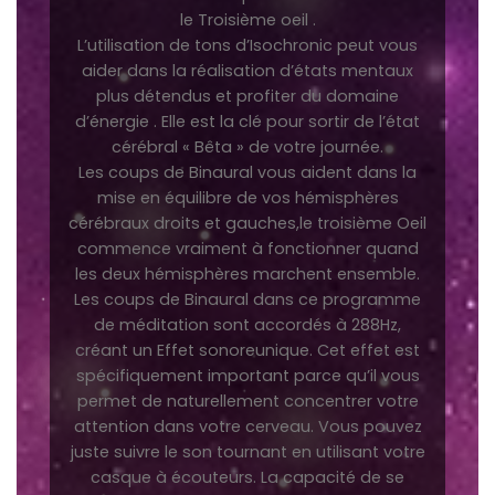
le Troisième oeil .
L’utilisation de tons d’Isochronic peut vous
aider dans la réalisation d’états mentaux
plus détendus et profiter du domaine
d’énergie . Elle est la clé pour sortir de l’état
cérébral « Bêta » de votre journée.
Les coups de Binaural vous aident dans la
mise en équilibre de vos hémisphères
cérébraux droits et gauches,le troisième Oeil
commence vraiment à fonctionner quand
les deux hémisphères marchent ensemble.
Les coups de Binaural dans ce programme
de méditation sont accordés à 288Hz,
créant un Effet sonoreunique. Cet effet est
spécifiquement important parce qu’il vous
permet de naturellement concentrer votre
attention dans votre cerveau. Vous pouvez
juste suivre le son tournant en utilisant votre
casque à écouteurs. La capacité de se