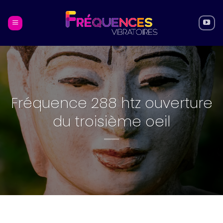
Skip
to
content
Fréquence 288 htz ouverture
du troisième oeil