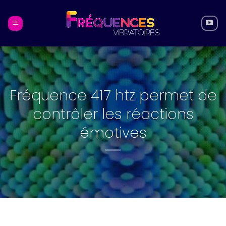
Skip
to
content
Fréquence 417 htz permet de
contrôler les réactions
émotives