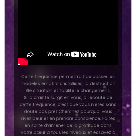
Cette fréquence permettrait de casser les
modèles émotifs cristallisés, la destruction
de situation et facilite le changement.
Si la crainte surgit en vous, à l’écoute de
cette fréquence, c’est que vous n’êtes sans
doute pas prêt Cherchez pourquoi vous
avez peur et en prendre conscience. Faites
en sorte d’amener de la gratitude dans
votre cœur à tous les niveaux et essayez à