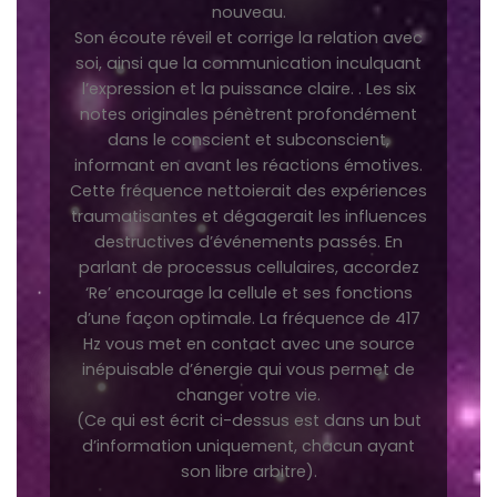
nouveau.
Son écoute réveil et corrige la relation avec
soi, ainsi que la communication inculquant
l’expression et la puissance claire. . Les six
notes originales pénètrent profondément
dans le conscient et subconscient,
informant en avant les réactions émotives.
Cette fréquence nettoierait des expériences
traumatisantes et dégagerait les influences
destructives d’événements passés. En
parlant de processus cellulaires, accordez
‘Re’ encourage la cellule et ses fonctions
d’une façon optimale. La fréquence de 417
Hz vous met en contact avec une source
inépuisable d’énergie qui vous permet de
changer votre vie.
(Ce qui est écrit ci-dessus est dans un but
d’information uniquement, chacun ayant
son libre arbitre).