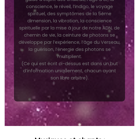
conscience, le réveil, l’indigo, le voyage
spirituel, des symptômes de la 5ème
dimension, la vibration, la conscience
spirituelle par la mise à jour de notre ADN, de
chemin de vie, la ceinture de photons se
développe par l’expérience, l’âge du Verseau,
la guérison, l’énergie des photons se
multiplient.
(Ce qui est écrit ci-dessus est dans un but
d’information uniquement, chacun ayant
son libre arbitre).