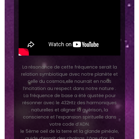
La résonance de cette fréquence serait la
relation symbiotique avec notre planète et
celle du cosmos,elle nourrait en nous
l’incitation au respect dans notre nature .
La fréquence de base a été ajustée pour
résonner avec le 432Htz des harmoniques
naturelles et aligner la guérison, la
conscience et l’expansion spirituelle dans
votre code d’ADN.
le 5ème oeil de la terre et la glande pinéale,
guide d’esprit des chakras, l’âge d’or, la