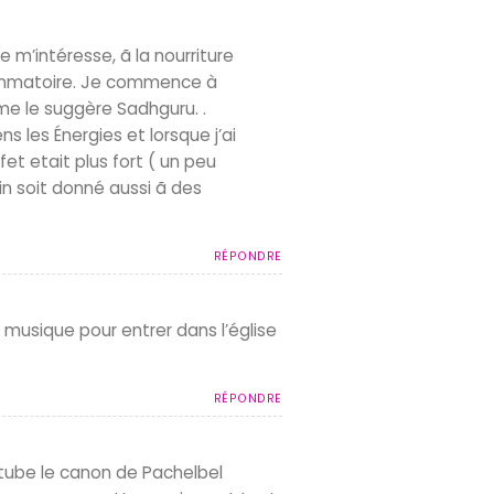
e m’intéresse, ã la nourriture
flammatoire. Je commence à
e le suggère Sadhguru. .
ns les Énergies et lorsque j’ai
fet etait plus fort ( un peu
n soit donné aussi ã des
RÉPONDRE
te musique pour entrer dans l’église
RÉPONDRE
outube le canon de Pachelbel