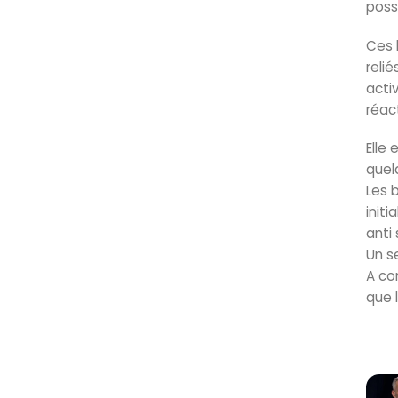
poss
Ces 
reli
acti
réac
Elle
quel
Les 
init
anti
Un s
A co
que 