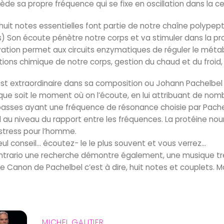
ède sa propre fréquence qui se fixe en oscillation dans la cel
huit notes essentielles font partie de notre chaîne polypep
és) Son écoute pénètre notre corps et va stimuler dans la pr
vation permet aux circuits enzymatiques de réguler le métab
tions chimique de notre corps, gestion du chaud et du froid,
 est extraordinaire dans sa composition ou Johann Pachelbel a
que soit le moment où on l’écoute, en lui attribuant de nom
basses ayant une fréquence de résonance choisie par Pachel
ial au niveau du rapport entre les fréquences. La protéine no
 stress pour l’homme.
eul conseil… écoutez- le le plus souvent et vous verrez…
ntrario une recherche démontre également, une musique trè
le Canon de Pachelbel c’est à dire, huit notes et couplets. M
MICHEL GAUTIER