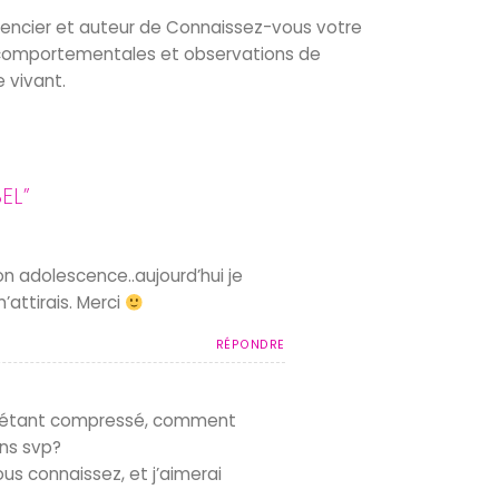
rencier et auteur de Connaissez-vous votre
s comportementales et observations de
e vivant.
EL
”
n adolescence..aujourd’hui je
attirais. Merci
RÉPONDRE
be étant compressé, comment
ons svp?
ous connaissez, et j’aimerai