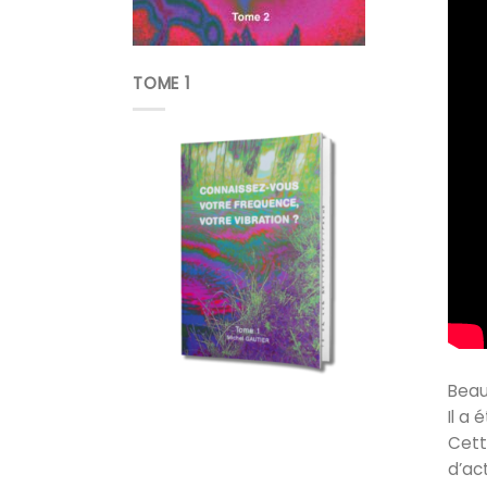
TOME 1
Beau
Il a
Cett
d’ac