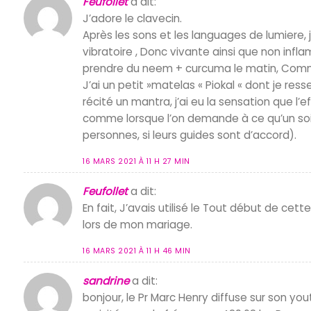
Feufollet
a dit:
J’adore le clavecin.
Après les sons et les languages de lumiere, j
vibratoire , Donc vivante ainsi que non in
prendre du neem + curcuma le matin, Comm
J’ai un petit »matelas « Piokal « dont je resse
récité un mantra, j’ai eu la sensation que l’ef
comme lorsque l’on demande à ce qu’un soi
personnes, si leurs guides sont d’accord).
16 MARS 2021 À 11 H 27 MIN
Feufollet
a dit:
En fait, J’avais utilisé le Tout début de cet
lors de mon mariage.
16 MARS 2021 À 11 H 46 MIN
sandrine
a dit:
bonjour, le Pr Marc Henry diffuse sur son y