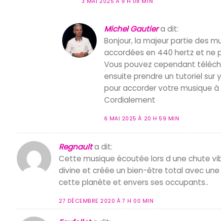
3 MAI 2025 À 9 H 08 MIN
Michel Gautier
a dit:
Bonjour, la majeur partie des m
accordées en 440 hertz et ne p
Vous pouvez cependant télécharg
ensuite prendre un tutoriel sur 
pour accorder votre musique à 
Cordialement
6 MAI 2025 À 20 H 59 MIN
Regnault
a dit:
Cette musique écoutée lors d une chute vi
divine et créée un bien-être total avec un
cette planète et envers ses occupants..
27 DÉCEMBRE 2020 À 7 H 00 MIN