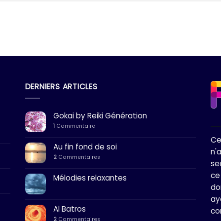
DERNIERS ARTICLES
Gokai by Reiki Génération
1
Commentaire
Ce
Au fin fond de soi
n'
2
Commentaires
se
ce
Mélodies relaxantes
do
ay
Al Batros
co
2
Commentaires