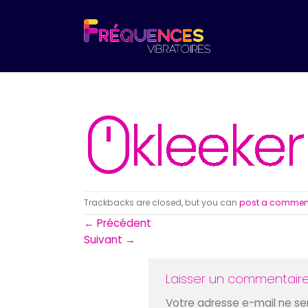
Skip
to
content
Trackbacks are closed, but you can
post a commen
←
Précédent
Suivant
→
Laisser un commentair
Votre adresse e-mail ne ser