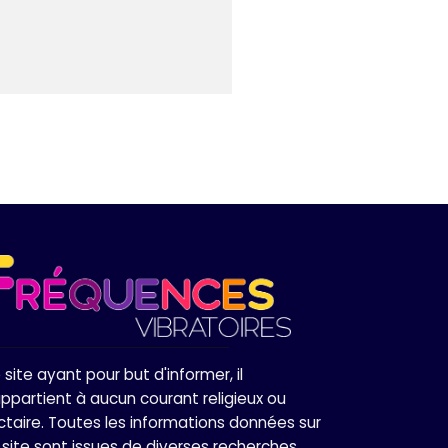
 site ayant pour but d'informer, il
appartient à aucun courant religieux ou
ctaire. Toutes les informations données sur
 site sont issues de diverses recherches,