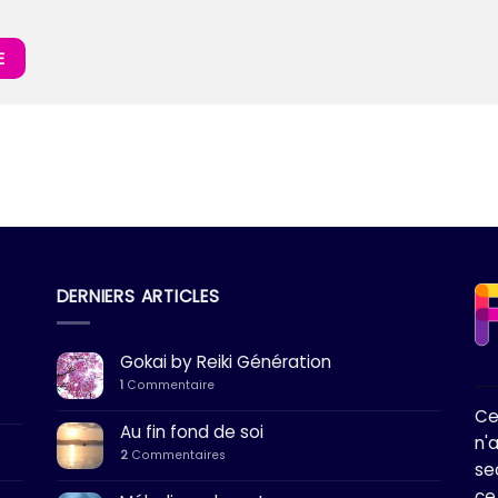
DERNIERS ARTICLES
Gokai by Reiki Génération
1
Commentaire
Ce
Au fin fond de soi
n'
2
Commentaires
se
ce