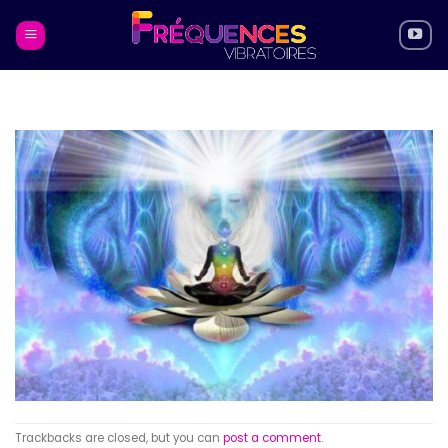
Skip
to
content
Trackbacks are closed, but you can
post a comment
.