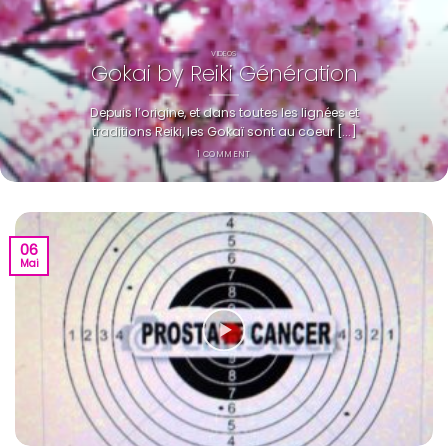
VIDEOS
Gokai by Reiki Génération
Depuis l’origine, et dans toutes les lignées et
traditions Reiki, les Gokaï sont au coeur [...]
1 COMMENT
06
Mai