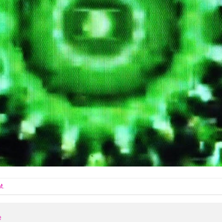
t
.
e