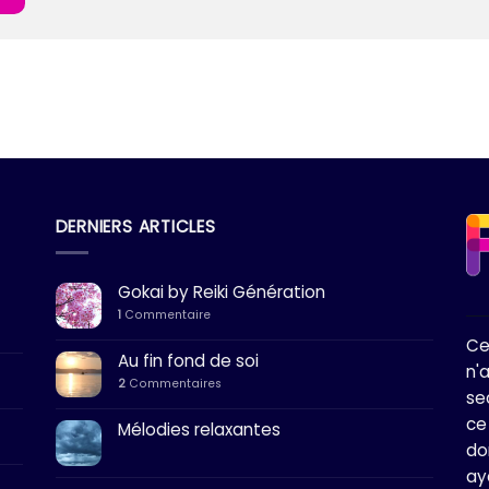
DERNIERS ARTICLES
Gokai by Reiki Génération
1
Commentaire
Ce
Au fin fond de soi
n'
2
Commentaires
se
ce
Mélodies relaxantes
do
ay