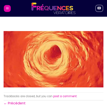
Skip
to
content
Trackbacks are closed, but you can
post a comment
.
←
Précédent