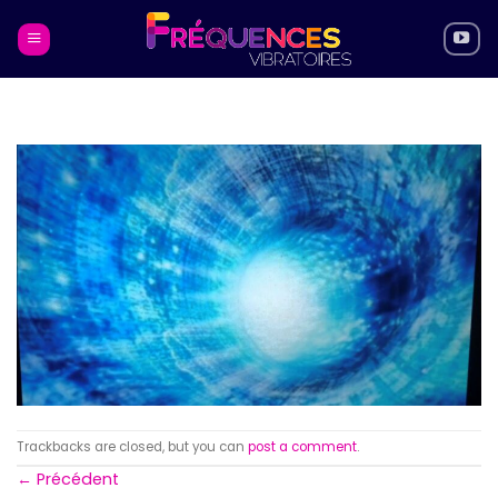
Skip
to
content
Trackbacks are closed, but you can
post a comment
.
←
Précédent