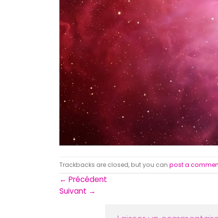
Trackbacks are closed, but you can
post a commen
←
Précédent
Suivant
→