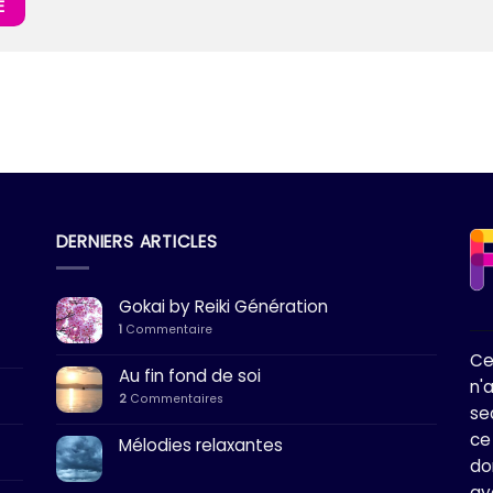
DERNIERS ARTICLES
Gokai by Reiki Génération
1
Commentaire
Ce
Au fin fond de soi
n'
2
Commentaires
se
ce
Mélodies relaxantes
do
ay