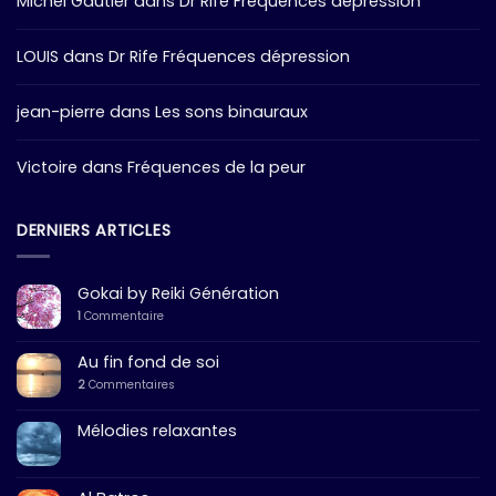
Michel Gautier
dans
Dr Rife Fréquences dépression
LOUIS
dans
Dr Rife Fréquences dépression
jean-pierre
dans
Les sons binauraux
Victoire
dans
Fréquences de la peur
DERNIERS ARTICLES
Gokai by Reiki Génération
1
Commentaire
Au fin fond de soi
2
Commentaires
Mélodies relaxantes