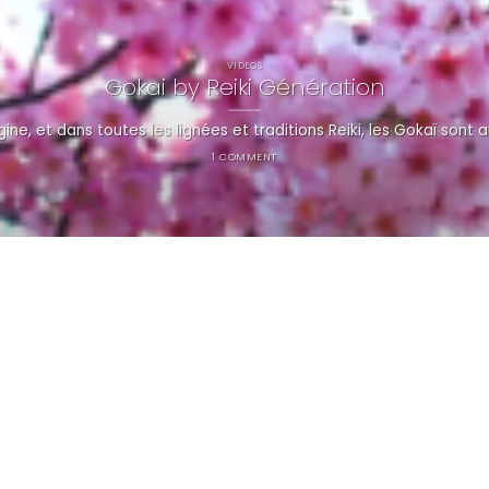
VIDEOS
Gokai by Reiki Génération
gine, et dans toutes les lignées et traditions Reiki, les Gokaï sont a
1 COMMENT