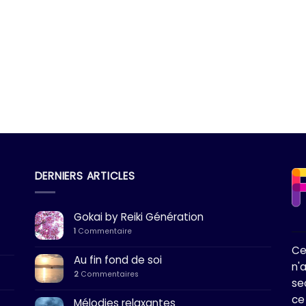
DERNIERS ARTICLES
Gokai by Reiki Génération
1
Commentaire
Ce
Au fin fond de soi
n'
2
Commentaires
se
ce
Mélodies relaxantes