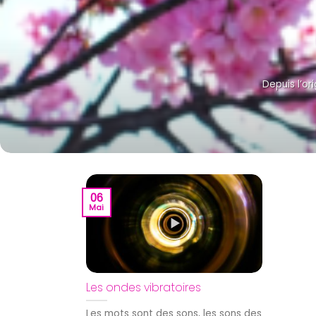
Depuis l’ori
06
Mai
Les ondes vibratoires
Les mots sont des sons, les sons des