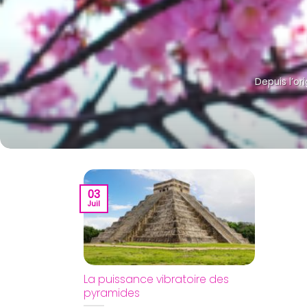
Depuis l’ori
03
Juil
La puissance vibratoire des
pyramides