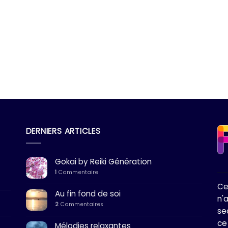
DERNIERS ARTICLES
Gokai by Reiki Génération
1
Commentaire
Ce
Au fin fond de soi
n'
2
Commentaires
se
ce
Mélodies relaxantes