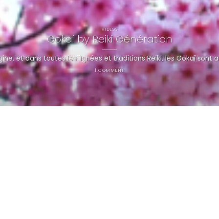
VIDEOS
Gokai by Reiki Génération
gine, et dans toutes les lignées et traditions Reiki, les Gokaï sont a
1 COMMENT