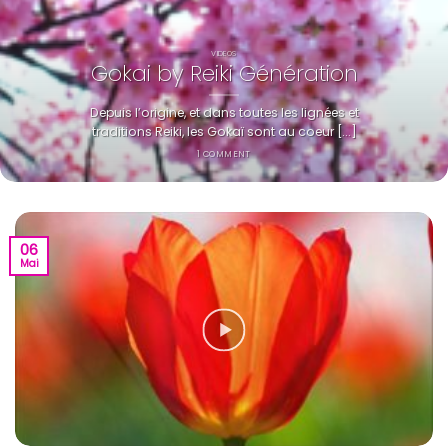
VIDEOS
Gokai by Reiki Génération
Depuis l’origine, et dans toutes les lignées et
traditions Reiki, les Gokaï sont au coeur [...]
1 COMMENT
06
Mai